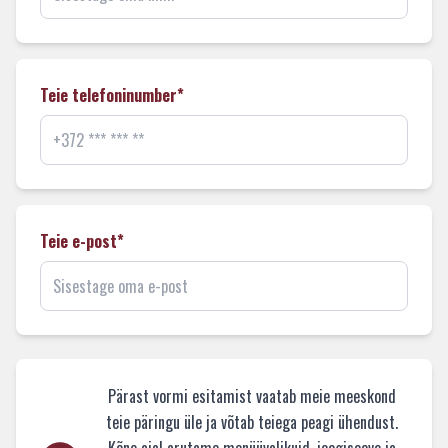
Teie telefoninumber*
Teie e-post*
Pärast vormi esitamist vaatab meie meeskond
teie päringu üle ja võtab teiega peagi ühendust.
Kõne ajal arutame menüüvalikuid, joogisoove ja