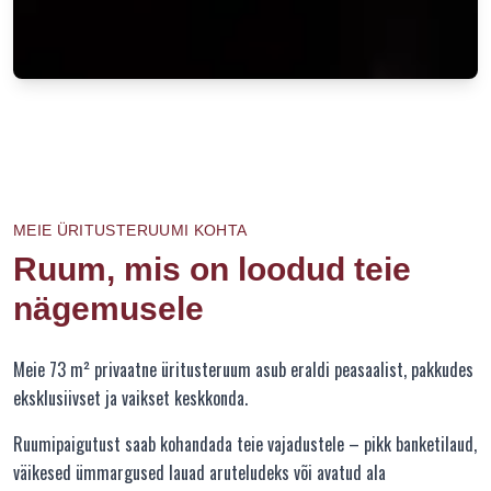
MEIE ÜRITUSTERUUMI KOHTA
Ruum, mis on loodud teie
nägemusele
Meie 73 m² privaatne üritusteruum asub eraldi peasaalist, pakkudes
eksklusiivset ja vaikset keskkonda.
Ruumipaigutust saab kohandada teie vajadustele – pikk banketilaud,
väikesed ümmargused lauad aruteludeks või avatud ala