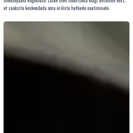
meeldejääva kogemuse. Laske meil hoolitseda kõigi detailide eest,
et saaksite keskenduda oma eriliste hetkede nautimisele.