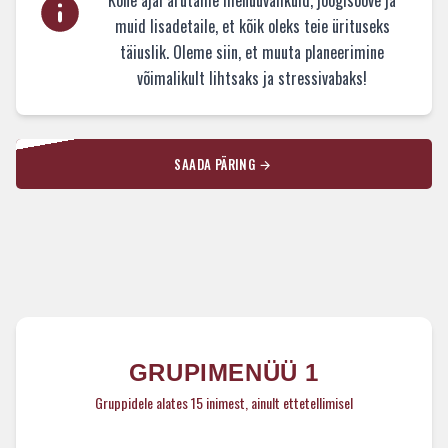
muid lisadetaile, et kõik oleks teie ürituseks
täiuslik. Oleme siin, et muuta planeerimine
võimalikult lihtsaks ja stressivabaks!
SAADA PÄRING
Catering'i valikud
GRUPIMENÜÜ 1
Gruppidele alates 15 inimest, ainult ettetellimisel