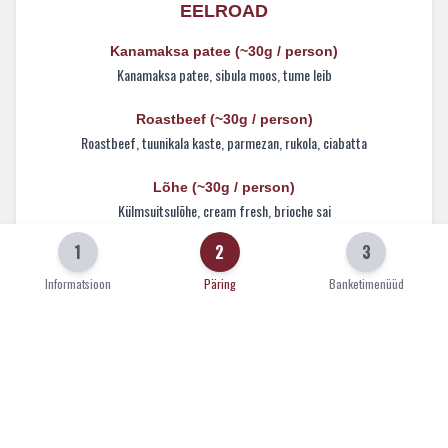
EELROAD
Kanamaksa patee
(~
30
g / person)
Kanamaksa patee, sibula moos, tume leib
Roastbeef
(~
30
g / person)
Roastbeef, tuunikala kaste, parmezan, rukola, ciabatta
Lõhe
(~
30
g / person)
Külmsuitsulõhe, cream fresh, brioche sai
1
2
3
Krevetid
(~
30
g / person)
Tempura krevetid chilli aioli kastmega
Informatsioon
Päring
Banketimenüüd
Tortilla
(~
30
g / person)
Tortilla rullid toorjuustu ja köögiviljadega
Kevadrullid
(~
30
g / person)
Kevadrullid vürtsika kastmega